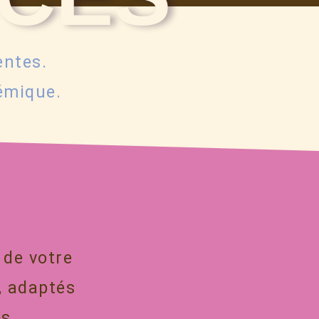
entes.
émique.
 de votre
, adaptés
s.