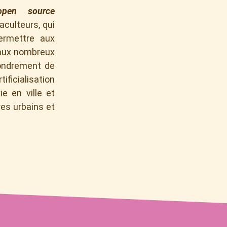
open source
culteurs, qui
ermettre aux
e aux nombreux
fondrement de
ficialisation
e en ville et
res urbains et